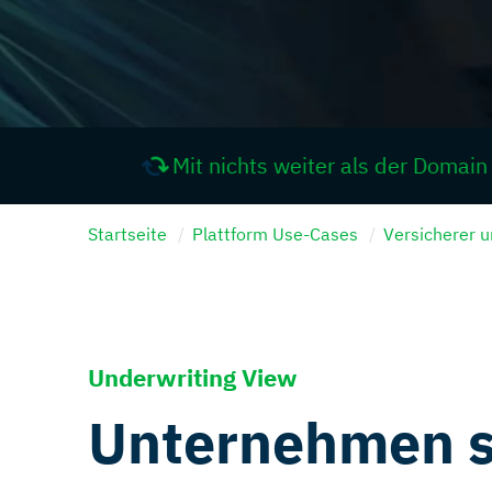
Mit nichts weiter als der Domain eines U
Startseite
Plattform Use-Cases
Versicherer 
Underwriting View
Unternehmen s