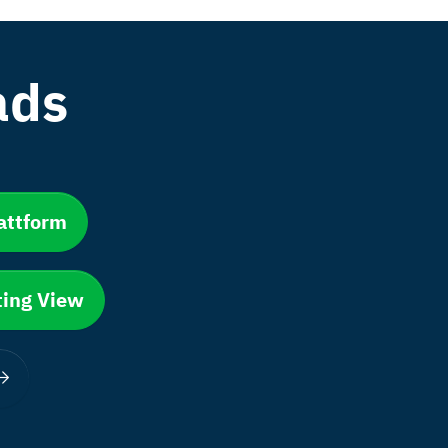
ads
attform
ting View