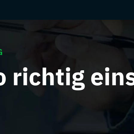
G
o richtig ei