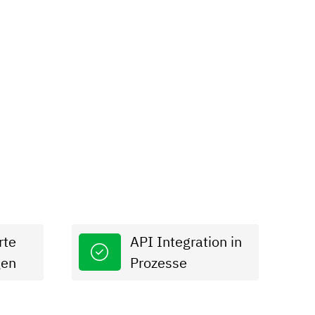
rte
API Integration in
gen
Prozesse