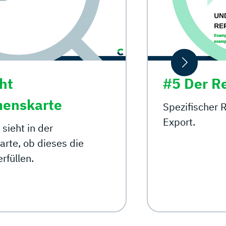
#5 Der Report
Spezifischer Report für Underwriter zum
Export.