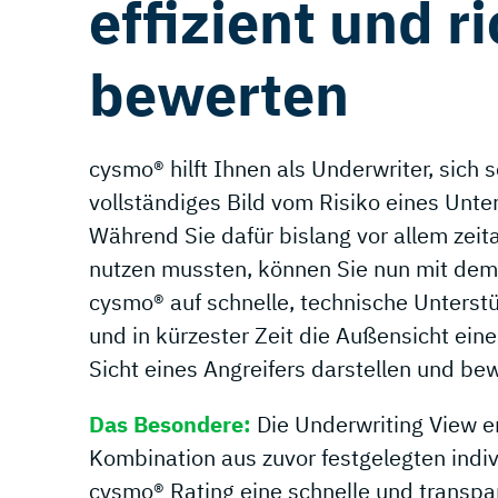
effizient und ri
bewerten
cysmo® hilft Ihnen als Underwriter, sich s
#3 Underwriting
vollständiges Bild vom Risiko eines Un
Zusammenfassung
Während Sie dafür bislang vor allem ze
nutzen mussten, können Sie nun mit dem
Der Underwriter sieht auf einen Blick, ob
cysmo® auf schnelle, technische Unterst
das Unternehmen die Anforderungen
und in kürzester Zeit die Außensicht ei
erfüllt.
Sicht eines Angreifers darstellen und be
Das Besondere:
Die Underwriting View e
Kombination aus zuvor festgelegten indi
cysmo® Rating eine schnelle und transp