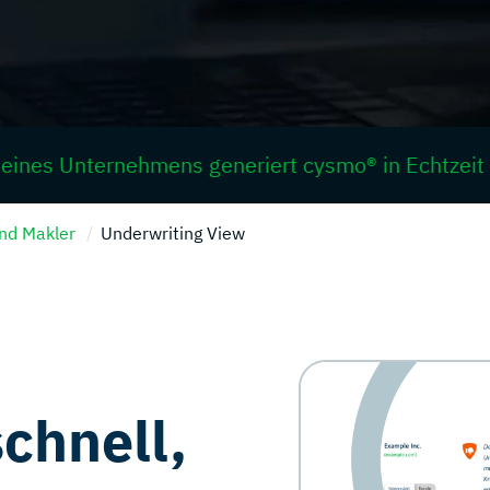
nternehmens generiert cysmo® in Echtzeit (<1 Minu
und Makler
Underwriting View
chnell,