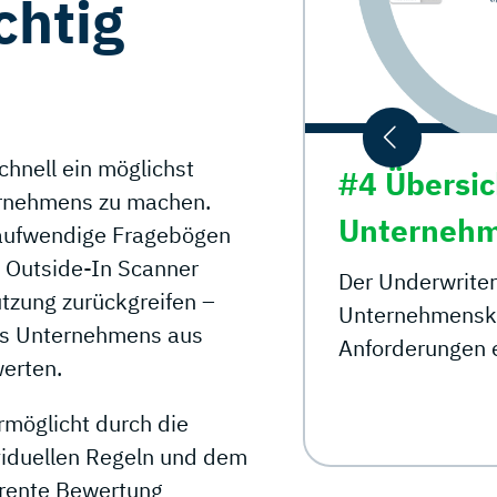
chtig
chnell ein möglichst
#4 Übersicht
ternehmens zu machen.
Unternehmenskarte
itaufwendige Fragebögen
 Outside-In Scanner
Der Underwriter sieht in der
ützung zurückgreifen –
Unternehmenskarte, ob dieses die
nes Unternehmens aus
Anforderungen erfüllen.
werten.
rmöglicht durch die
viduellen Regeln und dem
arente Bewertung