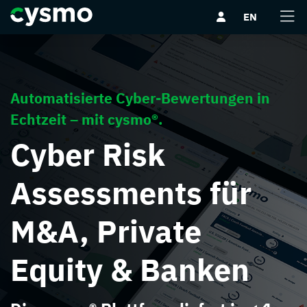
Direkt
Direkt
Direkt
Direkt
EN
zum
zum
zur
zum
Inhalt
Hauptmenu
Suche
Seitenfuß
(Eingabetaste)
(Eingabetaste)
(Eingabetaste)
(Eingabetaste)
Automatisierte Cyber-Bewertungen in
Echtzeit – mit cysmo®.
Cyber Risk
Assessments für
M&A, Private
Equity & Banken