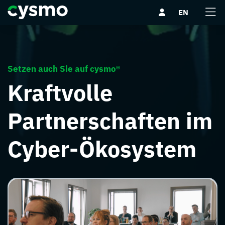
Direkt
Direkt
Direkt
Direkt
EN
zum
zum
zur
zum
Inhalt
Hauptmenu
Suche
Seitenfuß
(Eingabetaste)
(Eingabetaste)
(Eingabetaste)
(Eingabetaste)
Setzen auch Sie auf cysmo®
Kraftvolle
Partnerschaften im
Cyber-Ökosystem