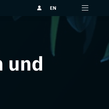
EN
n und