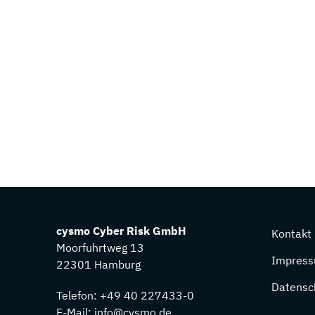
cysmo Cyber Risk GmbH
Kontakt
Moorfuhrtweg 13
Impres
22301 Hamburg
Datensc
Telefon:
+49 40 227433-0
E-Mail:
info@cysmo.de